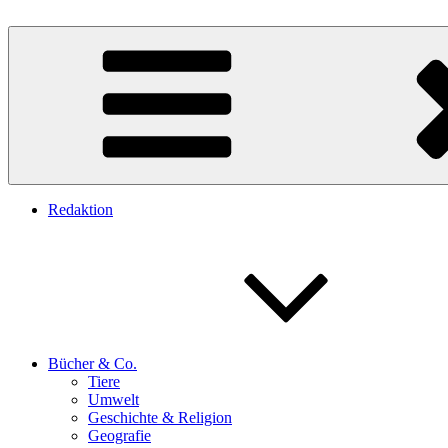
Zum
Inhalt
Teresa Zabori
Autorin
springen
Redaktion
Bücher & Co.
Tiere
Umwelt
Geschichte & Religion
Geografie