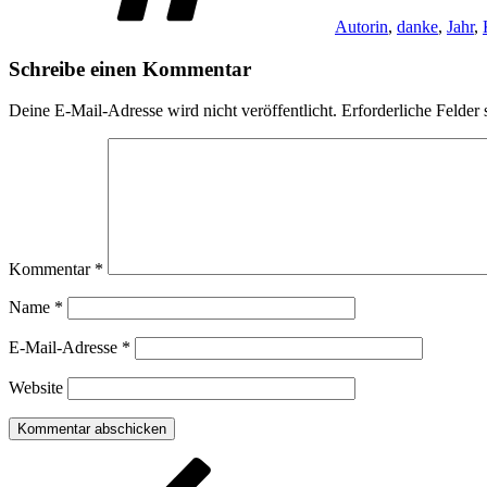
Autorin
,
danke
,
Jahr
,
Schreibe einen Kommentar
Deine E-Mail-Adresse wird nicht veröffentlicht.
Erforderliche Felder 
Kommentar
*
Name
*
E-Mail-Adresse
*
Website
Beitragsnavigation
Vorheriger
Beitrag