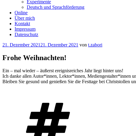
Experimente
Deutsch und Sprachförderung
Online
Über mich
Kontakt
Impressum
Datenschutz
Veröffentlicht
21. Dezember 2021
21. Dezember 2021
von
t.zabori
am
Frohe Weihnachten!
Ein – mal wieder – äußerst ereignisreiches Jahr liegt hinter uns!
Ich danke allen Autor*innen, Lektor*innen, Mediengestalter*innen und
Bleiben Sie gesund und genießen Sie die Festtage bei Christstollen u
Schlagwörter