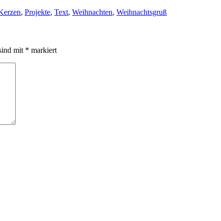
Kerzen
,
Projekte
,
Text
,
Weihnachten
,
Weihnachtsgruß
sind mit
*
markiert