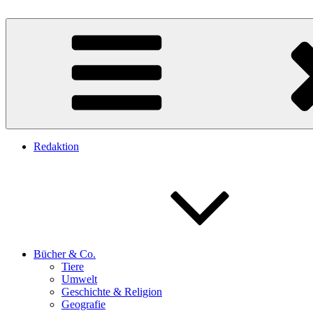
Zum
Inhalt
Teresa Zabori
Autorin
springen
Redaktion
Bücher & Co.
Tiere
Umwelt
Geschichte & Religion
Geografie