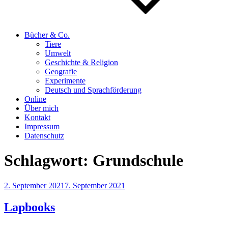
Bücher & Co.
Tiere
Umwelt
Geschichte & Religion
Geografie
Experimente
Deutsch und Sprachförderung
Online
Über mich
Kontakt
Impressum
Datenschutz
Schlagwort:
Grundschule
Veröffentlicht
2. September 2021
7. September 2021
am
Lapbooks