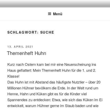
Zum
TERESA ZABORI
Autorin
Inhalt
Menü
springen
SCHLAGWORT:
SUCHE
VERÖFFENTLICHT
13. APRIL 2021
AM
Themenheft Huhn
Kurz nach Ostern kam bei mir eine Neuerscheinung ins
Haus geflattert: Mein Themenheft Huhn für die 1. und 2.
Klasse!
Das Huhn ist mit Abstand das häufigste Nutztier – über 20
Millionen Hühner bevölkern die Erde. In der Welt rund um
Henne, Hahn und Küken gibt es für die Kinder viel
Spannendes zu entdecken: Etwa, wie sich das Küken im Ei
entwickelt, warum Hühner gerne im Staub baden und wie