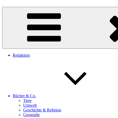
Zum
Inhalt
Teresa Zabori
Autorin
springen
Redaktion
Bücher & Co.
Tiere
Umwelt
Geschichte & Religion
Geografie