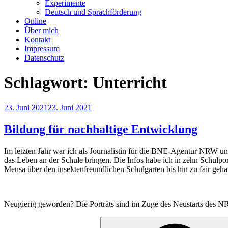
Experimente
Deutsch und Sprachförderung
Online
Über mich
Kontakt
Impressum
Datenschutz
Schlagwort:
Unterricht
Veröffentlicht
23. Juni 2021
23. Juni 2021
am
Bildung für nachhaltige Entwicklung
Im letzten Jahr war ich als Journalistin für die BNE-Agentur NRW unt
das Leben an der Schule bringen. Die Infos habe ich in zehn Schulport
Mensa über den insektenfreundlichen Schulgarten bis hin zu fair ge
Neugierig geworden? Die Porträts sind im Zuge des Neustarts des 
Suche