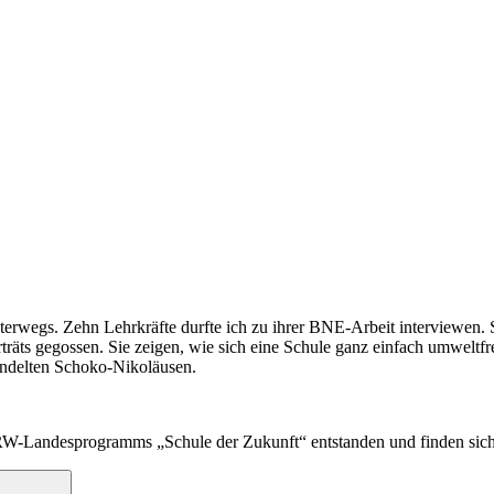
erwegs. Zehn Lehrkräfte durfte ich zu ihrer BNE-Arbeit interviewen. Si
räts gegossen. Sie zeigen, wie sich eine Schule ganz einfach umweltfre
handelten Schoko-Nikoläusen.
NRW-Landesprogramms „Schule der Zukunft“ entstanden und finden sic
Suchen